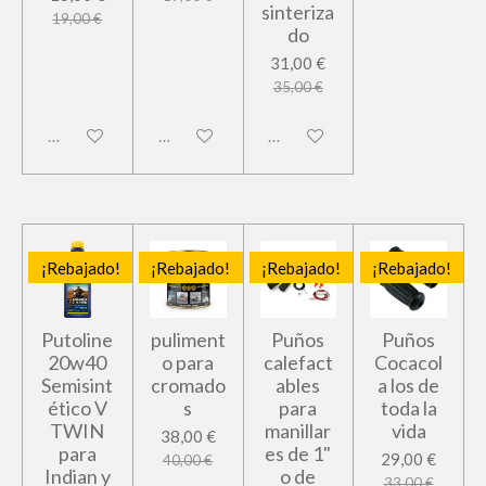
sinteriza
19,00 €
do
31,00 €
35,00 €
Deshabilitado
Deshabilitado
Deshabilitado
¡Rebajado!
¡Rebajado!
¡Rebajado!
¡Rebajado!
Putoline
puliment
Puños
Puños
20w40
o para
calefact
Cocacol
Semisint
cromado
ables
a los de
ético V
s
para
toda la
TWIN
manillar
vida
38,00 €
para
es de 1"
29,00 €
40,00 €
Indian y
o de
33,00 €