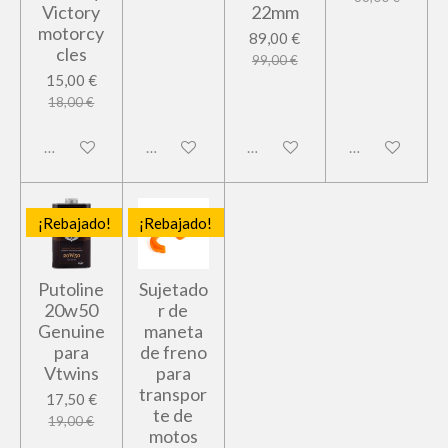
Victory
22mm
motorcy
89,00 €
cles
99,00 €
15,00 €
18,00 €
Deshabilitado
Deshabilitado
Deshabilitado
Deshabilitado
¡Rebajado!
¡Rebajado!
Putoline
Sujetado
20w50
r de
Genuine
maneta
para
de freno
Vtwins
para
transpor
17,50 €
te de
19,00 €
motos