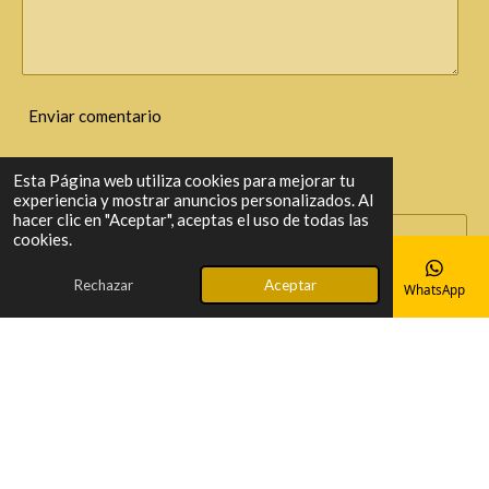
Enviar comentario
Comentarios
Esta Página web utiliza cookies para mejorar tu
experiencia y mostrar anuncios personalizados. Al
hacer clic en "Aceptar", aceptas el uso de todas las
cookies.
MARGARITA
hace un mes
Me gustaría que me dijeran si pueden mirarme o cambiarme
Rechazar
Aceptar
Correo electrónico
Teléfono
Mapa
Facebook
WhatsApp
una de las luces delanteras que falla y si tengo que pedir cita.
Gracias.
© 2024 - 2026 Jabatomotor
Con la tecnología de
Webador