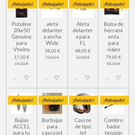
¡Rebajado!
¡Rebajado!
¡Rebajado!
¡Rebajado!
Putoline
aleta
Aleta
Bolsa de
20w50
delanter
delanter
herrami
Genuine
a ancha
a para
enta
para
Wide
FL
para
Vtwins
viajes
58,00 €
48,00 €
17,50 €
79,00 €
70,00 €
50,00 €
19,00 €
85,00 €
Deshabilitado
Deshabilitado
Deshabilitado
Deshabilitado
¡Rebajado!
¡Rebajado!
¡Rebajado!
¡Rebajado!
Bujías
Burbujas
Cascos
Combro
ACCEL
para
de tipo
bador
para tu
casco jet
Jet
tensión