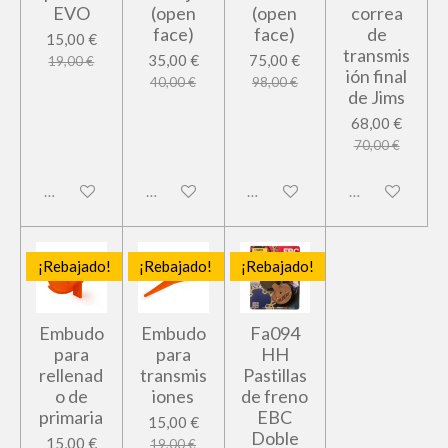
EVO
(open
(open
correa
face)
face)
de
15,00 €
transmis
35,00 €
75,00 €
19,00 €
ión final
40,00 €
98,00 €
de Jims
68,00 €
70,00 €
Deshabilitado
Deshabilitado
Deshabilitado
Deshabilitado
¡Rebajado!
¡Rebajado!
¡Rebajado!
Embudo
Embudo
Fa094
para
para
HH
rellenad
transmis
Pastillas
o de
iones
de freno
primaria
EBC
15,00 €
Doble
15,00 €
19,00 €