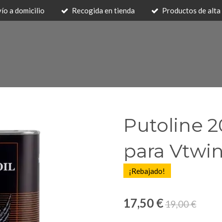
ío a domicilio
Recogida en tienda
Productos de alta 
Putoline 
para Vtwi
¡Rebajado!
17,50 €
19,00 €