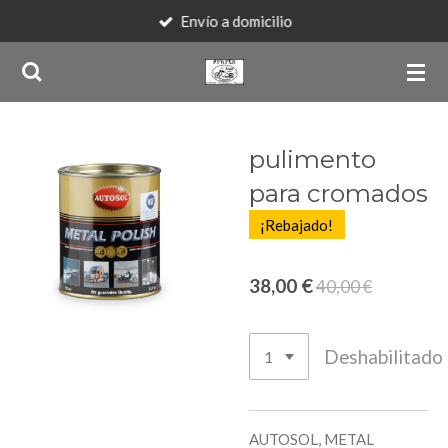
Envío a domicilio
Ir
al
contenido
principal
pulimento
para cromados
¡Rebajado!
38,00 €
40,00 €
Deshabilitado
AUTOSOL, METAL