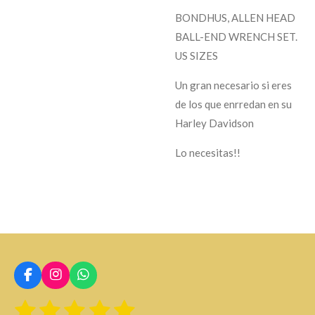
BONDHUS, ALLEN HEAD
BALL-END WRENCH SET.
US SIZES
Un gran necesario si eres
de los que enrredan en su
Harley Davidson
Lo necesitas!!
F
I
W
a
n
h
1
2
3
4
5
E
c
s
a
V