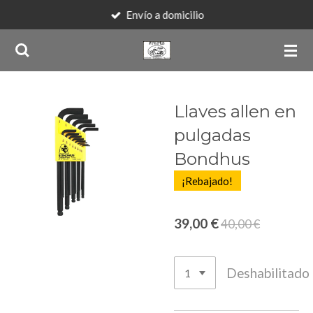
Envío a domicilio
Ir
al
contenido
principal
Llaves allen en
pulgadas
Bondhus
¡Rebajado!
39,00 €
40,00 €
Deshabilitado