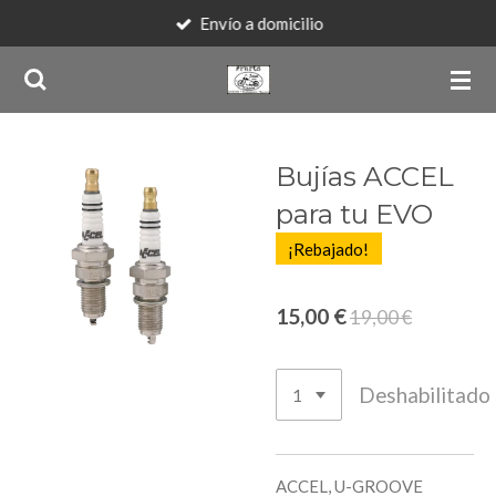
Envío a domicilio
Ir
al
contenido
principal
Bujías ACCEL
para tu EVO
¡Rebajado!
15,00 €
19,00 €
Deshabilitado
ACCEL, U-GROOVE