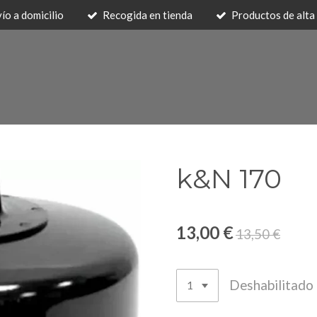
ío a domicilio
Recogida en tienda
Productos de alta 
k&N 170
13,00 €
13,50 €
Deshabilitado